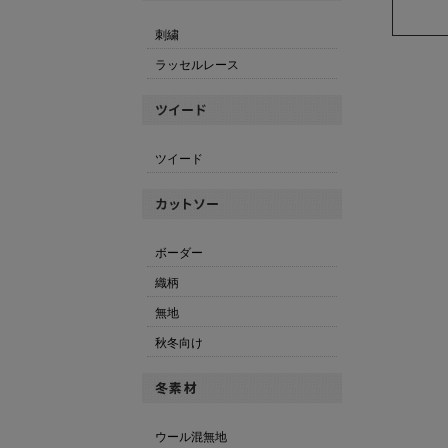
刺繍
ラッセルレース
ツイード
ボーダー
織柄
無地
秋冬向け
ウール混無地