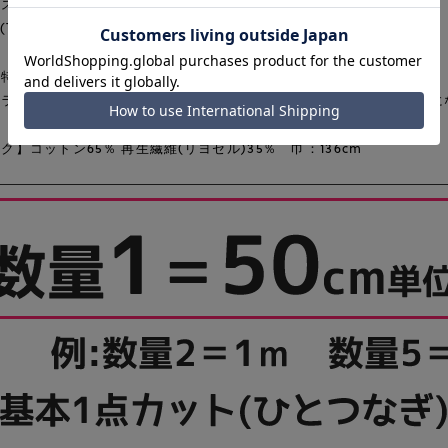
スカートなど幅広いアイテムに♪
L(TM)及びテンセル(TM)はLenzing AGの商標です。
の特性上、色落ちや移染が生じやすいのでご注意下さい。
ュラーは洗い加工を施していませんので、他の色に比べて硬い風合いに
ク】コットン65％ 再生繊維(リヨセル)35％ 巾：136cm