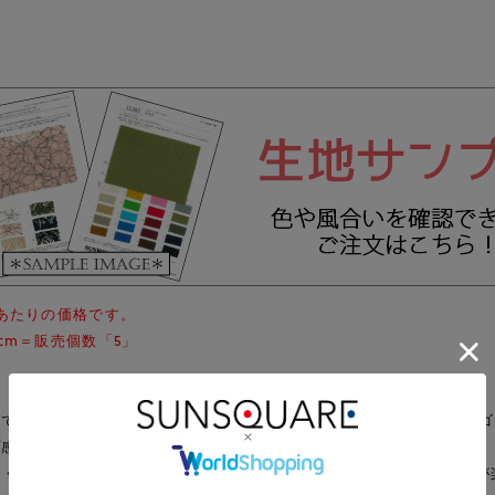
mあたりの価格です。
0cm＝販売個数「5」
でサスティナブルなテンセル(TM)リヨセル繊維を使用したインディ
プ感と、やや薄手でほどよいツヤ感が特徴です。
い・製品洗いによる色落ちで、ニュアンスのある風合いとフェード感が