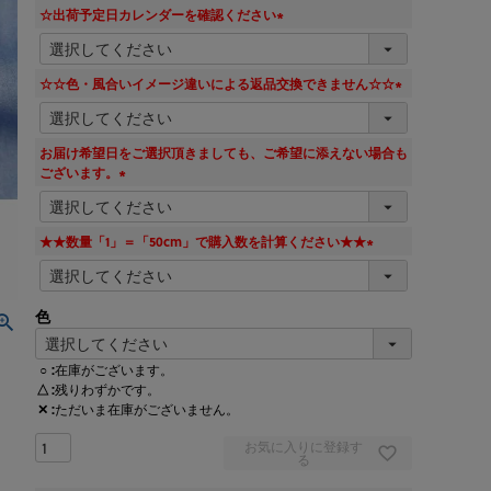
須
☆出荷予定日カレンダーを確認ください
)
(
必
須
☆☆色・風合いイメージ違いによる返品交換できません☆☆
)
(
必
須
お届け希望日をご選択頂きましても、ご希望に添えない場合も
)
ございます。
(
必
須
★★数量「1」＝「50cm」で購入数を計算ください★★
)
(
必
須
色
)
○
在庫がございます。
△
残りわずかです。
✕
ただいま在庫がございません。
お気に入りに登録す
る