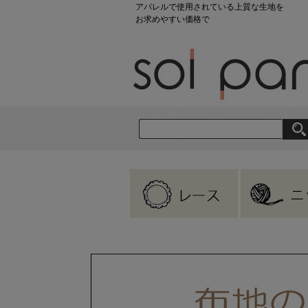
アパレルで使用されている上質な生地を
お求めやすい価格で
刺繍レース
ラッセルレース