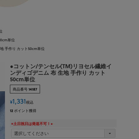
位
0cm単位
地 手作り カット50cm単位
●コットン/テンセル(TM)リヨセル繊維イ
ンディゴデニム 布 生地 手作り カット
50cm単位
商品番号
14187
1,331
¥
税込
12
ポイント獲得
×土日祝日は発送不可！
(
必