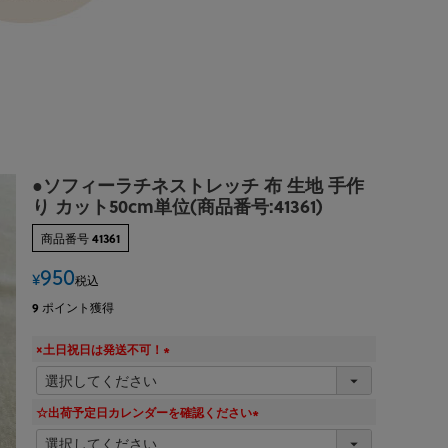
●ソフィーラチネストレッチ 布 生地 手作
り カット50cm単位(商品番号:41361)
商品番号
41361
950
¥
税込
9
ポイント獲得
×土日祝日は発送不可！
(
必
須
☆出荷予定日カレンダーを確認ください
)
(