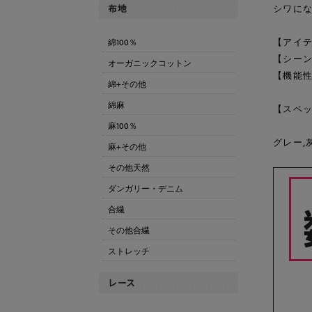
シワに
【アイテ
綿100％
【シーン
オーガニックコットン
【機能性
綿+その他
綿麻
【スペッ
麻100％
グレー,
麻+その他
その他天然
ダンガリー・デニム
合繊
その他合繊
ストレッチ