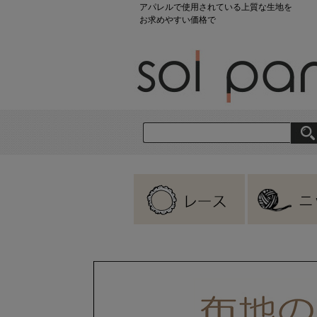
アパレルで使用されている上質な生地を
お求めやすい価格で
刺繍レース
ラッセルレース