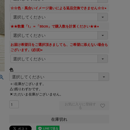
必
須
☆☆色・風合いイメージ違いによる返品交換できません☆☆
)
(
必
須
★★数量「1」＝「50cm」で購入数を計算ください★★
)
(
必
須
お届け希望日をご選択頂きましても、ご希望に添えない場合も
)
ございます。(必須)
(
必
須
色
)
○
在庫がございます。
△
残りわずかです。
✕
ただいま在庫がございません。
お気に入りに登録す
る
在庫切れ