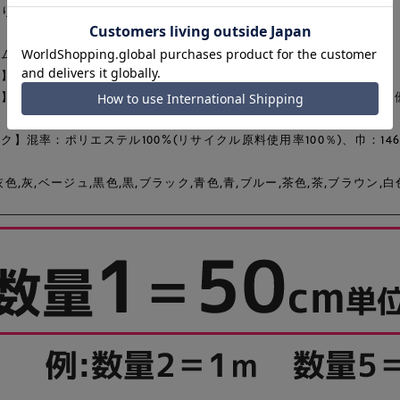
なりにくく、吸汗性、速乾性、ストレッチ性に優れた快適素材です。
ム】トップス,ワンピース,スカート,パンツ
】カジュアル,エレガンス
】イージーケア,吸汗性,速乾性,抗ピリング,ストレッチ,透湿性,環境に
ク】混率：ポリエステル100%(リサイクル原料使用率100％)、巾：146
灰色,灰,ベージュ,黒色,黒,ブラック,青色,青,ブルー,茶色,茶,ブラウン,白