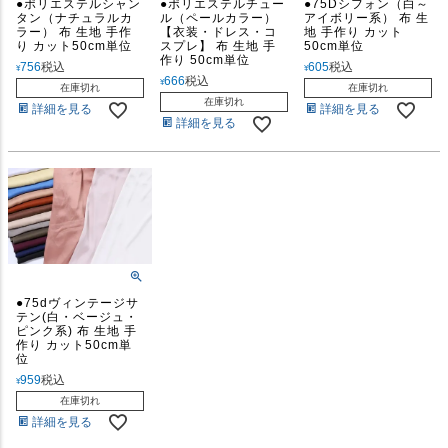
●ポリエステルシャン
●ポリエステルチュー
●75Dシフォン（白～
タン（ナチュラルカ
ル（ペールカラー）
アイボリー系） 布 生
ラー） 布 生地 手作
【衣装・ドレス・コ
地 手作り カット
り カット50cm単位
スプレ】 布 生地 手
50cm単位
作り 50cm単位
756
税込
605
税込
¥
¥
666
税込
¥
在庫切れ
在庫切れ
在庫切れ
詳細を見る
詳細を見る
詳細を見る
●75dヴィンテージサ
テン(白・ベージュ・
ピンク系) 布 生地 手
作り カット50cm単
位
959
税込
¥
在庫切れ
詳細を見る