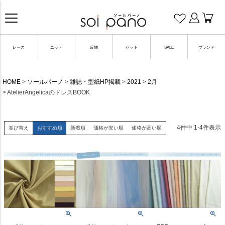
レース
ニット
反物
セット
SALE
ブランド
HOME
ソールパーノ
雑誌・型紙HP掲載
2021
2月
AtelierAngelicaのドレスBOOK
4
件中
1
-
4
件表示
並び替え
おすすめ順
新着順
価格が安い順
価格が高い順