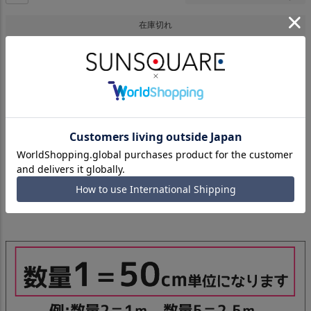
在庫切れ
※50cmあたりの価格です。
例）250cm＝販売個数「5」
シャンタンは、生地の横方向に節が不規則にあらわれた平織物です。
表は控えめな光沢で裏のほうがつやがあるのも特徴。
高級感のある生地感♪フォーマルにおすすめです。
シックカラー【43013-2】も展開しています。
【スペック】混率：ポリエステル100％、巾：110cm