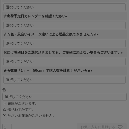
(
必
☆出荷予定日カレンダーを確認ください
須
)
(
必
☆☆色・風合いイメージ違いによる返品交換できません☆☆
須
)
(
必
お届け希望日をご選択頂きましても、ご希望に添えない場合もございます。
須
)
(
必
★★数量「1」＝「50cm」で購入数を計算ください★★
須
)
(
必
色
須
)
○
在庫がございます。
△
残りわずかです。
✕
ただいま在庫がございません。
お気に入りに登録する