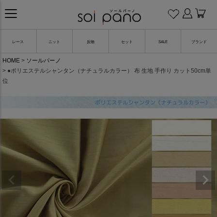
レース
ニット
反物
セット
SALE
ブランド
HOME
ソールパーノ
●ポリエステルシャンタン（ナチュラルカラー） 布 生地 手作り カット50cm単
位